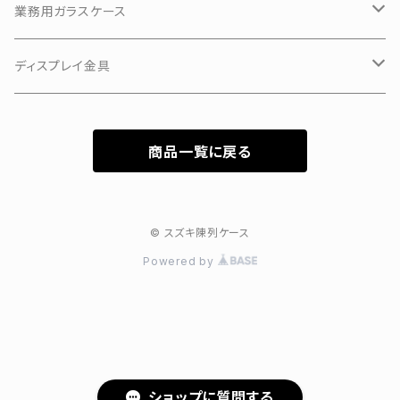
業務用ガラスケース
KKKアルミアップケース
ディスプレイ金具
3Hガラスショーケース
有孔ボードフック
商品一覧に戻る
カラーフレーム3Hガラスショーケース
特価新型ガラスケース
© スズキ陳列ケース
Powered by
ショップに質問する