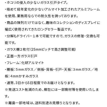
・ホコリの侵入の少ないガラス引戸タイプ。
・極めて経年変化の少ないアルマイト加工されたアルミフレーム
を使用、業務用ならでの耐久性を誇っております。
・商品の陳列だけではなく、趣味のコレクションのディスプレイに
幅広く使用されてきたロングセラー製品です。
・分解もドライバー１本で可能ですので、ガラスの修理・交換も可
能です。
・ガラス棚２枚付（25mmピッチで高さ調整可能）
・正面一方ガラス引戸
・フレーム：化研アルマイト
・棚板：５mmガラス／側板・背板・引戸・天板：３mmガラス／地
板：４mmかすみガラス
・通常、3日から5日程度でのお届けとなります。
※発送コスト削減のため、梱包には一部廃材等を使用いたしま
す。
※離島一部地域は、送料別途お見積りとなります。