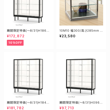
期間限定特価(～8/31)H18605
10M10 幅300/高さ285mm 業
B W1800D600H1500mm 新
務用 ガラスケース ショーケース
¥172,872
¥23,580
型業務用ガラスケース ショーケ
コレクションケース ディスプレイ
ース
用
10%OFF
期間限定特価(～8/31)H18458
期間限定特価(～8/31)H0960
B W1800D450H1800mm 新
2B W900D600H1200mm 新
¥181,782
¥97,713
型業務用ガラスケース ショーケ
型業務用ガラスケース ショーケ