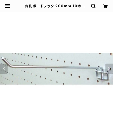
有孔ボードフック 200mm 10本セッ
ト | スズキ陳列ケース