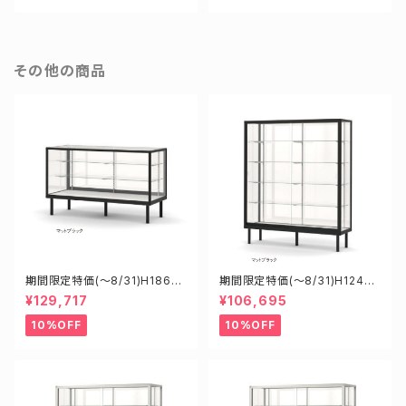
その他の商品
期間限定特価(～8/31)H1860
期間限定特価(～8/31)H12452
0B W1800D600H900mm
B W1200D450H1200mm 新
¥129,717
¥106,695
新型業務用ガラスケース ショー
型業務用ガラスケース ショーケ
ケース
ース
10%OFF
10%OFF