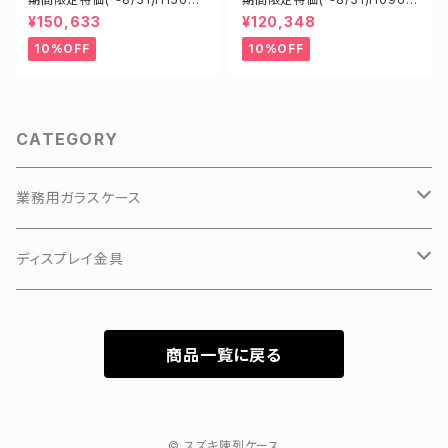
S W1500D600H1500mm 新
8S W900D600H1800mm
¥150,633
¥120,348
型業務用ガラスケース ショーケ
新型業務用ガラスケース ショー
ース
ケース
10%OFF
10%OFF
CATEGORY
業務用ガラスケース
KKKアルミアップケース
ディスプレイ金具
3Hガラスショーケース
有孔ボードフック
商品一覧に戻る
カラーフレーム3Hガラスショーケース
特価新型ガラスケース
© スズキ陳列ケース