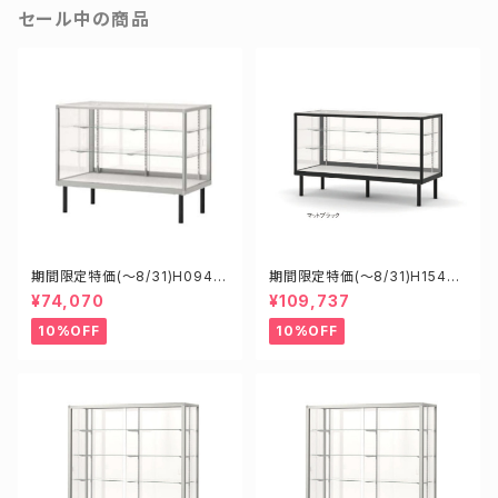
セール中の商品
期間限定特価(～8/31)H0945
期間限定特価(～8/31)H15450
0S W900D450H900mm 新
B W1500D450H900mm 新
¥74,070
¥109,737
型業務用ガラスケース ショーケ
型業務用ガラスケース ショーケ
ース
ース
10%OFF
10%OFF