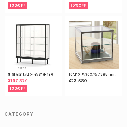
ース
ース
10%OFF
10%OFF
期間限定特価(～8/31)H1860
10M10 幅300/高さ285mm 業
8B W1800D6000H1800mm
務用 ガラスケース ショーケース
¥197,370
¥23,580
新型業務用ガラスケース ショー
コレクションケース ディスプレイ
ケース
用
10%OFF
CATEGORY