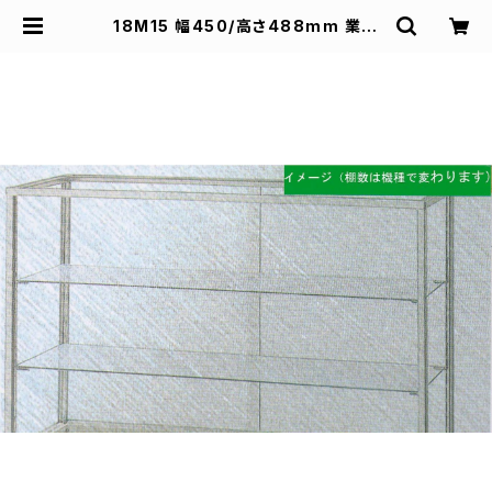
18M15 幅450/高さ488mm 業務
用 ガラスケース ショーケース コレク
ションケース ディスプレイ用 | スズキ
陳列ケース