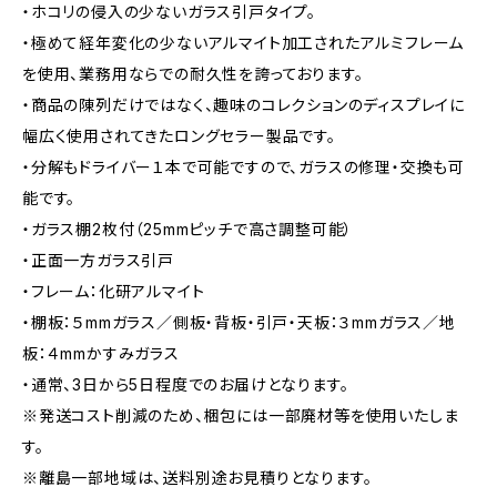
・ホコリの侵入の少ないガラス引戸タイプ。
・極めて経年変化の少ないアルマイト加工されたアルミフレーム
を使用、業務用ならでの耐久性を誇っております。
・商品の陳列だけではなく、趣味のコレクションのディスプレイに
幅広く使用されてきたロングセラー製品です。
・分解もドライバー１本で可能ですので、ガラスの修理・交換も可
能です。
・ガラス棚2枚付（25mmピッチで高さ調整可能）
・正面一方ガラス引戸
・フレーム：化研アルマイト
・棚板：５mmガラス／側板・背板・引戸・天板：３mmガラス／地
板：４mmかすみガラス
・通常、3日から5日程度でのお届けとなります。
※発送コスト削減のため、梱包には一部廃材等を使用いたしま
す。
※離島一部地域は、送料別途お見積りとなります。