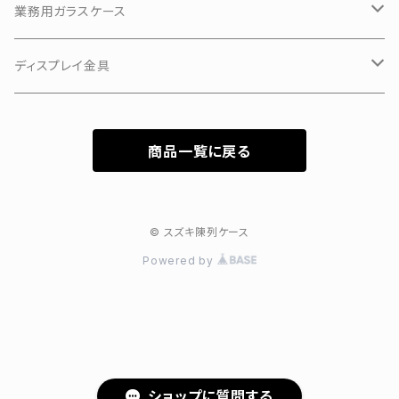
業務用ガラスケース
KKKアルミアップケース
ディスプレイ金具
3Hガラスショーケース
有孔ボードフック
商品一覧に戻る
カラーフレーム3Hガラスショーケース
特価新型ガラスケース
© スズキ陳列ケース
Powered by
ショップに質問する