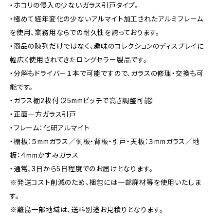
・ホコリの侵入の少ないガラス引戸タイプ。
・極めて経年変化の少ないアルマイト加工されたアルミフレーム
を使用、業務用ならでの耐久性を誇っております。
・商品の陳列だけではなく、趣味のコレクションのディスプレイに
幅広く使用されてきたロングセラー製品です。
・分解もドライバー１本で可能ですので、ガラスの修理・交換も可
能です。
・ガラス棚2枚付（25mmピッチで高さ調整可能）
・正面一方ガラス引戸
・フレーム：化研アルマイト
・棚板：５mmガラス／側板・背板・引戸・天板：３mmガラス／地
板：４mmかすみガラス
・通常、3日から5日程度でのお届けとなります。
※発送コスト削減のため、梱包には一部廃材等を使用いたしま
す。
※離島一部地域は、送料別途お見積りとなります。