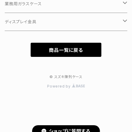
業務用ガラスケース
KKKアルミアップケース
ディスプレイ金具
3Hガラスショーケース
有孔ボードフック
商品一覧に戻る
カラーフレーム3Hガラスショーケース
特価新型ガラスケース
© スズキ陳列ケース
Powered by
ショップに質問する