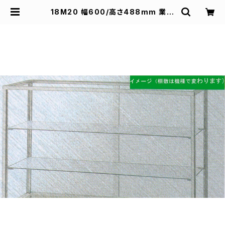
18M20 幅600/高さ488mm 業務
用 ガラスケース ショーケース コレク
ションケース ディスプレイ用 | スズキ
陳列ケース