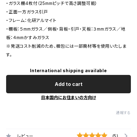
・ガラス棚4枚付（25mmピッチで高さ調整可能）
・正面一方ガラス引戸
・フレーム：化研アルマイト
・棚板：５mmガラス／側板・背板・引戸・天板：３mmガラス／地
板：４mmかすみガラス
※発送コスト削減のため、梱包には一部廃材等を使用いたしま
す。
International shipping available
Add to cart
日本国内にお住まいの方向け
通報する
レビュー
(5)