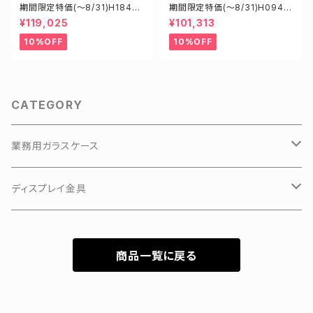
期間限定特価(～8/31)H18450
期間限定特価(～8/31)H0945
B W1800D450H900mm 新
5B W900D450H1500mm 新
¥119,025
¥101,313
型業務用ガラスケース ショーケ
型業務用ガラスケース ショーケ
ース
ース
10%OFF
10%OFF
CATEGORY
業務用ガラスケース
KKKアルミアップケース
ディスプレイ金具
3Hガラスショーケース
有孔ボードフック
商品一覧に戻る
カラーフレーム3Hガラスショーケース