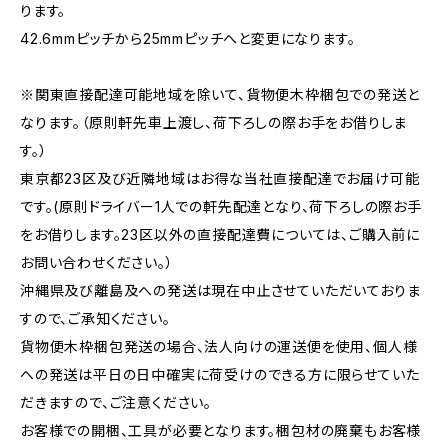
ります。
42.6mmピッチから25mmピッチへと変更になります。
※関東直接配達可能地域を除いて、貨物便木枠梱包での発送と
なります。（原則軒先車上渡し、荷下ろしの際お手をお借りしま
す。）
東京都23区及び近隣地域はお得な当社直接配達でお届け可能
です。(原則ドライバー1人での軒先配達となり、荷下ろしの際お手
をお借りします。23区以外の直接配達費については、ご購入前に
お問い合わせください。）
沖縄県及び離島及への発送は現在中止させていただいておりま
すので、ご承知ください。
貨物便木枠梱包発送の場合、法人向けの運送便を使用、個人様
への発送は平日の日中確実に荷受けのできる方に限らせていた
だきますので、ご注意ください。
お客様での開梱、工具が必要となります。梱包材の廃棄もお客様