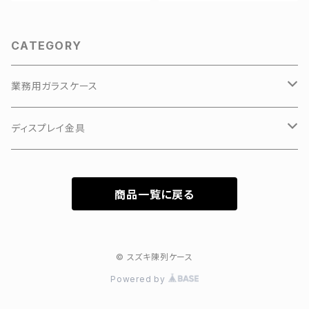
CATEGORY
業務用ガラスケース
KKKアルミアップケース
ディスプレイ金具
3Hガラスショーケース
有孔ボードフック
商品一覧に戻る
カラーフレーム3Hガラスショーケース
特価新型ガラスケース
© スズキ陳列ケース
Powered by