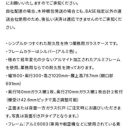
にお願いいたしますのでご承知ください。
自社配達の場合、木枠梱包発送の場合とも、BASE指定以外の運
送会社使用のため、後払い決済は適応できませんのでご承知くだ
さい。
・シンプルかつすぐれた耐久性を持つ業務用ガラスケースです。
・フレームカラーはシルバー(アルミ色）。
・極めて経年変化の少ないアルマイト加工されたアルミフレーム
を使用、業務用ならでの耐久性を誇っております。
・幅1800・奥行300・高さ1020mm・腰上高787mm（開口部
691mm）
・奥行180mmガラス棚１枚、奥行210mmガラス棚１枚合計２枚付
（棚受け42.6mmピッチで高さ調整可能）
・正面または背面一方ガラス引戸（ご注文時にお選びいただきま
す。写真は背面引き戸タイプとなります。）
・フレーム：アルミ6063（車両や航空機などに使用されている素