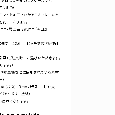
性を持つ業務用ガラスケースです。
アルミ色）。
ルマイト加工されたアルミフレームを
を誇っております。
28mm・腰上高1295mm（開口部
（棚受け42.6mmピッチで高さ調整可
引戸（ご注文時にお選びいただきます。
ります。）
車両や航空機などに使用されている素材
材）
正面（背面）：３mmガラス／引戸・天
ド（アイボリー塗装）
お届けとなります。
l shipping available