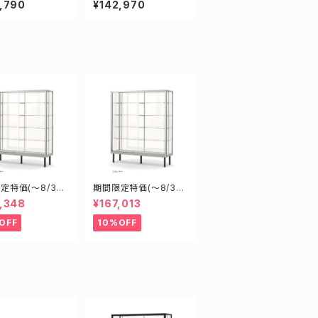
,790
¥142,970
ショーケース
ケース ショーケース
定特価(～8/31)
期間限定特価(～8/31)
08S W900D6
H18605S W1800D6
,348
¥167,013
1800mm 新型業
00H1500mm 新型業
ラスケース ショ
務用ガラスケース ショ
OFF
10%OFF
ス
ーケース