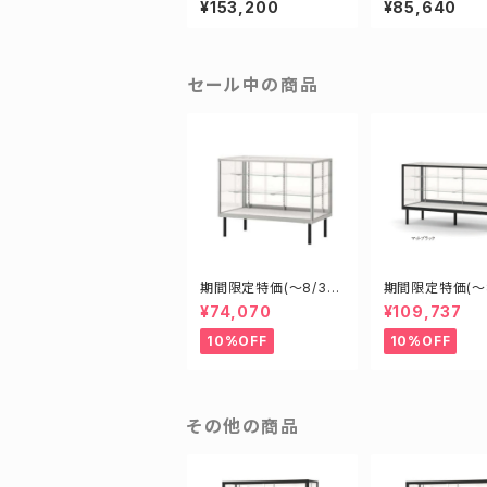
¥153,200
¥85,640
業務用傾斜ガラスケー
ース ショーケー
ス ショーケース
セール中の商品
期間限定特価(～8/31)
期間限定特価(～8
H09450S W900D45
H15450B W15
¥74,070
¥109,737
0H900mm 新型業務
0H900mm 新
用ガラスケース ショー
用ガラスケース 
10%OFF
10%OFF
ケース
ケース
その他の商品