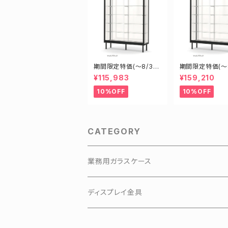
期間限定特価(～8/31)
期間限定特価(～8
H09458B W900D45
H18455B W18
¥115,983
¥159,210
0H1800mm 新型業務
50H1500mm 
用ガラスケース ショー
務用ガラスケース
10%OFF
10%OFF
ケース
ーケース
CATEGORY
業務用ガラスケース
KKKアルミアップケース
ディスプレイ金具
3Hガラスショーケース
有孔ボードフック