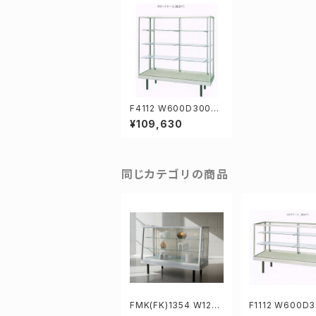
F4112 W600D300H1
528mm業務用ガラスケ
¥109,630
ース ショーケース
同じカテゴリの商品
FMK(FK)1354 W120
F1112 W600D
0D375/450H919mm
19mm業務用ガ