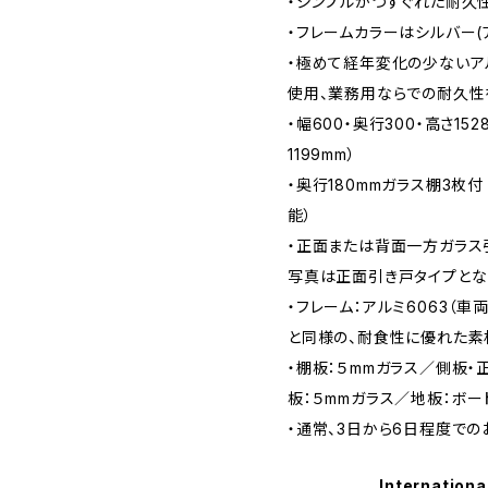
・シンプルかつすぐれた耐久
・フレームカラーはシルバー(
・極めて経年変化の少ないア
使用、業務用ならでの耐久性
・幅600・奥行300・高さ15
1199mm）
・奥行180mmガラス棚3枚付
能）
・正面または背面一方ガラス
写真は正面引き戸タイプとな
・フレーム：アルミ6063（
と同様の、耐食性に優れた素
・棚板：５mmガラス／側板・
板：５mmガラス／地板：ボー
・通常、3日から6日程度での
Internationa