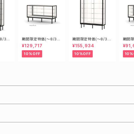
/31)
期間限定特価(～8/31)
期間限定特価(～8/31)
期間限
00D4
H18600B W1800D6
H15605B W1500D6
H124
¥129,717
¥155,934
¥91,
新型業
00H900mm 新型業務
00H1500mm 新型業
0H9
 ショ
用ガラスケース ショー
務用ガラスケース ショ
用ガラ
10%OFF
10%OFF
10%
ケース
ーケース
ケー