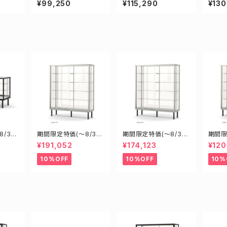
¥99,250
¥115,290
¥130
ス
ース ショーケース
ース ショーケース
ース 
/31)
期間限定特価(～8/31)
期間限定特価(～8/31)
期間限
00D45
H18608S W1800D6
H15608S W1500D6
H096
¥191,052
¥174,123
¥120
型業務
000H1800mm 新型
00H1800mm 新型業
00H
ショー
業務用ガラスケース シ
務用ガラスケース ショ
務用ガ
10%OFF
10%OFF
10%
ョーケース
ーケース
ーケー