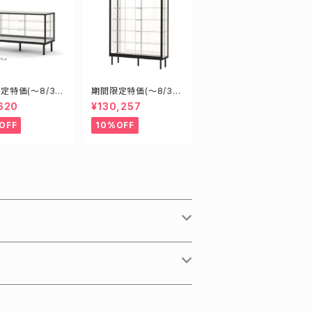
定特価(～8/31)
期間限定特価(～8/31)
50B W1200D45
H12605B W1200D6
620
¥130,257
00mm 新型業務
00H1500mm 新型業
スケース ショー
務用ガラスケース ショ
OFF
10%OFF
ス
ーケース