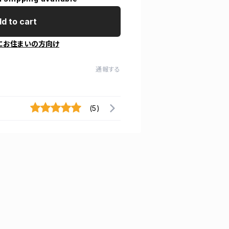
d to cart
にお住まいの方向け
通報する
(5)