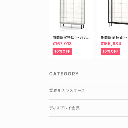
期間限定特価(～8/31)
期間限定特価(～8
H18605S W1800D6
H15605B W15
¥167,013
¥155,934
00H1500mm 新型業
00H1500mm
務用ガラスケース ショ
務用ガラスケース
10%OFF
10%OFF
ーケース
ーケース
CATEGORY
業務用ガラスケース
KKKアルミアップケース
ディスプレイ金具
3Hガラスショーケース
有孔ボードフック