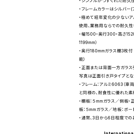
・シンプルかつすぐれた耐久
・フレームカラーはシルバー(
・極めて経年変化の少ないア
使用、業務用ならでの耐久性
・幅1500・奥行300・高さ15
1199mm）
・奥行180mmガラス棚3枚付
能）
・正面または背面一方ガラス
写真は正面引き戸タイプとな
・フレーム：アルミ6063（
と同様の、耐食性に優れた素
・棚板：５mmガラス／側板・
板：５mmガラス／地板：ボー
・通常、3日から6日程度での
Internationa