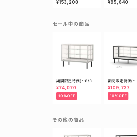
¥153,200
¥85,640
業務用傾斜ガラスケー
ース ショーケー
ス ショーケース
セール中の商品
期間限定特価(～8/31)
期間限定特価(～8
H09450S W900D45
H15450B W15
¥74,070
¥109,737
0H900mm 新型業務
0H900mm 新
用ガラスケース ショー
用ガラスケース 
10%OFF
10%OFF
ケース
ケース
その他の商品