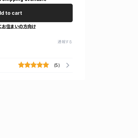
d to cart
にお住まいの方向け
通報する
(5)