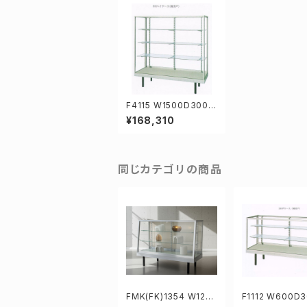
F4115 W1500D300H
1528mm業務用ガラス
¥168,310
ケース ショーケース
同じカテゴリの商品
FMK(FK)1354 W120
F1112 W600D
0D375/450H919mm
19mm業務用ガ