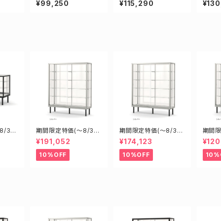
¥99,250
¥115,290
¥130
ス
ース ショーケース
ース ショーケース
ース 
/31)
期間限定特価(～8/31)
期間限定特価(～8/31)
期間限
00D45
H18608S W1800D6
H15608S W1500D6
H096
¥191,052
¥174,123
¥120
型業務
000H1800mm 新型
00H1800mm 新型業
00H
ショー
業務用ガラスケース シ
務用ガラスケース ショ
務用ガ
10%OFF
10%OFF
10%
ョーケース
ーケース
ーケー