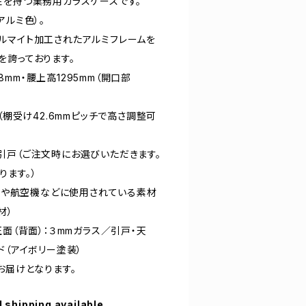
性を持つ業務用ガラスケースです。
アルミ色）。
ルマイト加工されたアルミフレームを
を誇っております。
28mm・腰上高1295mm（開口部
（棚受け42.6mmピッチで高さ調整可
引戸（ご注文時にお選びいただきます。
ります。）
車両や航空機などに使用されている素材
材）
正面（背面）：３mmガラス／引戸・天
ド（アイボリー塗装）
お届けとなります。
l shipping available