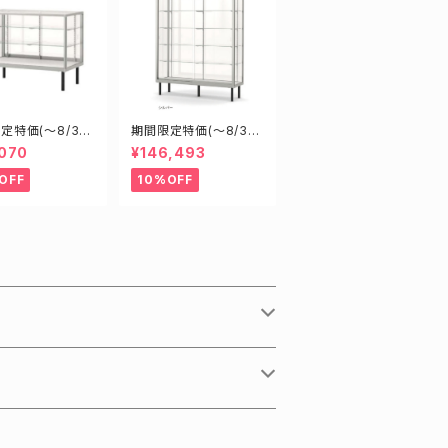
定特価(～8/31)
期間限定特価(～8/31)
50S W900D45
H18602S W1800D6
,070
¥146,493
00mm 新型業務
00H1200mm 新型業
スケース ショー
務用ガラスケース ショ
OFF
10%OFF
ス
ーケース