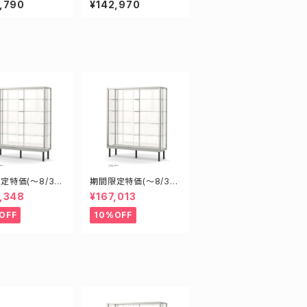
,790
¥142,970
ショーケース
ケース ショーケース
定特価(～8/31)
期間限定特価(～8/31)
08S W900D6
H18605S W1800D6
,348
¥167,013
1800mm 新型業
00H1500mm 新型業
ラスケース ショ
務用ガラスケース ショ
OFF
10%OFF
ス
ーケース