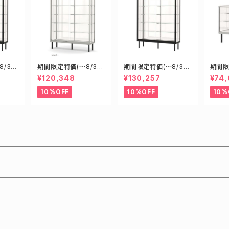
/31)
期間限定特価(～8/31)
期間限定特価(～8/31)
期間限
00D6
H09608S W900D6
H12605B W1200D6
H094
¥120,348
¥130,257
¥74
 新型業
00H1800mm 新型業
00H1500mm 新型業
0H9
 ショ
務用ガラスケース ショ
務用ガラスケース ショ
用ガラ
10%OFF
10%OFF
10%
ーケース
ーケース
ケー