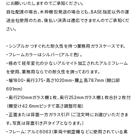
にお願いいたしますのでご承知ください。
自社配達の場合、木枠梱包発送の場合とも、BASE指定以外の運
送会社使用のため、後払い決済は適応できませんのでご承知くだ
さい。
・シンプルかつすぐれた耐久性を持つ業務用ガラスケースです。
・フレームカラーはシルバー(アルミ色）。
・極めて経年変化の少ないアルマイト加工されたアルミフレーム
を使用、業務用ならでの耐久性を誇っております。
・幅1800・奥行375・高さ1020mm・腰上高787mm（開口部
691mm）
・奥行210mmガラス棚１枚、奥行252mmガラス棚１枚合計２枚付
（棚受け42.6mmピッチで高さ調整可能）
・正面または背面一方ガラス引戸（ご注文時にお選びいただきま
す。写真は背面引き戸タイプとなります。）
・フレーム：アルミ6063（車両や航空機などに使用されている素