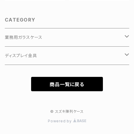
CATEGORY
業務用ガラスケース
KKKアルミアップケース
ディスプレイ金具
3Hガラスショーケース
有孔ボードフック
商品一覧に戻る
カラーフレーム3Hガラスショーケース
特価新型ガラスケース
© スズキ陳列ケース
Powered by