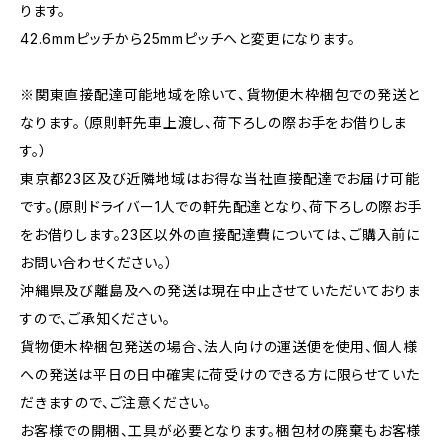
ります。
42.6mmピッチから25mmピッチへと変更になります。
※関東直接配達可能地域を除いて、貨物便木枠梱包での発送と
なります。（原則軒先車上渡し、荷下ろしの際お手をお借りしま
す。）
東京都23区及び近隣地域はお得な当社直接配達でお届け可能
です。(原則ドライバー1人での軒先配達となり、荷下ろしの際お手
をお借りします。23区以外の直接配達費については、ご購入前に
お問い合わせください。）
沖縄県及び離島及への発送は現在中止させていただいておりま
すので、ご承知ください。
貨物便木枠梱包発送の場合、法人向けの運送便を使用、個人様
への発送は平日の日中確実に荷受けのできる方に限らせていた
だきますので、ご注意ください。
お客様での開梱、工具が必要となります。梱包材の廃棄もお客様