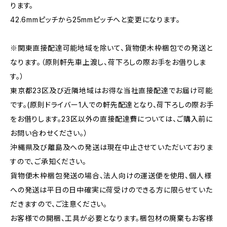
ります。
42.6mmピッチから25mmピッチへと変更になります。
※関東直接配達可能地域を除いて、貨物便木枠梱包での発送と
なります。（原則軒先車上渡し、荷下ろしの際お手をお借りしま
す。）
東京都23区及び近隣地域はお得な当社直接配達でお届け可能
です。(原則ドライバー1人での軒先配達となり、荷下ろしの際お手
をお借りします。23区以外の直接配達費については、ご購入前に
お問い合わせください。）
沖縄県及び離島及への発送は現在中止させていただいておりま
すので、ご承知ください。
貨物便木枠梱包発送の場合、法人向けの運送便を使用、個人様
への発送は平日の日中確実に荷受けのできる方に限らせていた
だきますので、ご注意ください。
お客様での開梱、工具が必要となります。梱包材の廃棄もお客様