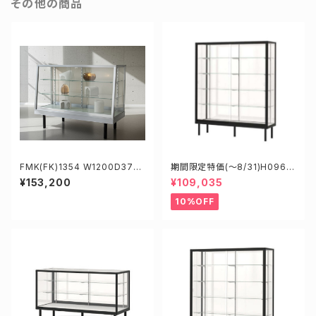
その他の商品
FMK(FK)1354 W1200D375/
期間限定特価(～8/31)H0960
450H919mm業務用傾斜ガラ
5B W900D600H1500mm 新
¥153,200
¥109,035
スケース ショーケース
型業務用ガラスケース ショーケ
ース
10%OFF