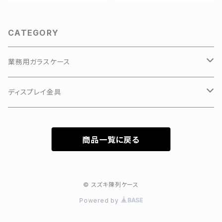
CATEGORY
業務用ガラスケース
KKKアルミアップケース
ディスプレイ金具
3Hガラスショーケース
有孔ボードフック
商品一覧に戻る
カラーフレーム3Hガラスショーケース
特価新型ガラスケース
© スズキ陳列ケース
Powered by