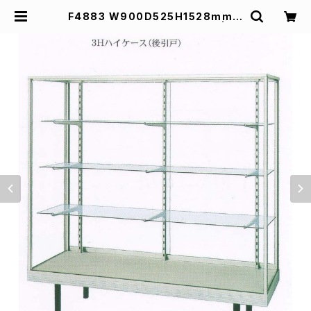
F4883 W900D525H1528mm業
務用ガラスケース ショーケース | ス
ズキ陳列ケース