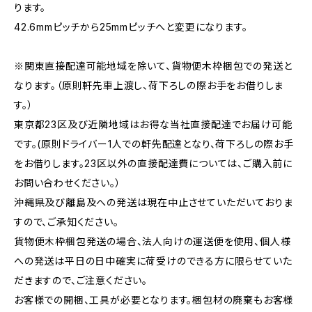
ります。
42.6mmピッチから25mmピッチへと変更になります。
※関東直接配達可能地域を除いて、貨物便木枠梱包での発送と
なります。（原則軒先車上渡し、荷下ろしの際お手をお借りしま
す。）
東京都23区及び近隣地域はお得な当社直接配達でお届け可能
です。(原則ドライバー1人での軒先配達となり、荷下ろしの際お手
をお借りします。23区以外の直接配達費については、ご購入前に
お問い合わせください。）
沖縄県及び離島及への発送は現在中止させていただいておりま
すので、ご承知ください。
貨物便木枠梱包発送の場合、法人向けの運送便を使用、個人様
への発送は平日の日中確実に荷受けのできる方に限らせていた
だきますので、ご注意ください。
お客様での開梱、工具が必要となります。梱包材の廃棄もお客様