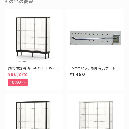
その他の商品
期間限定特価(～8/31)H0945
25mmピッチ専用有孔ボードフ
2B W900D450H1200mm 新
ック 200mm 10本セット
¥90,378
¥1,480
型業務用ガラスケース ショーケ
ース
10%OFF