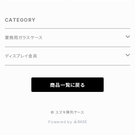
CATEGORY
業務用ガラスケース
KKKアルミアップケース
ディスプレイ金具
3Hガラスショーケース
有孔ボードフック
商品一覧に戻る
カラーフレーム3Hガラスショーケース
特価新型ガラスケース
© スズキ陳列ケース
Powered by