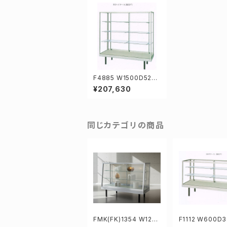
F4885 W1500D525
H1528mm業務用ガラ
¥207,630
スケース ショーケース
同じカテゴリの商品
FMK(FK)1354 W120
F1112 W600D
0D375/450H919mm
19mm業務用ガ