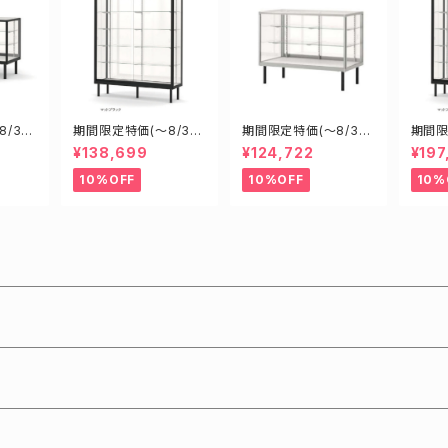
/31)
期間限定特価(～8/31)
期間限定特価(～8/31)
期間限
00D45
H18452B W1800D4
H18600S W1800D6
H186
¥138,699
¥124,722
¥197
型業務
50H1200mm 新型業
00H900mm 新型業務
000H
ショー
務用ガラスケース ショ
用ガラスケース ショー
業務用
10%OFF
10%OFF
10%
ーケース
ケース
ョー