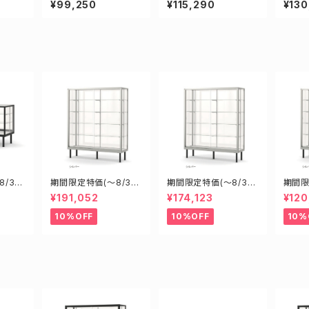
¥99,250
¥115,290
¥130
ス
ース ショーケース
ース ショーケース
ース 
/31)
期間限定特価(～8/31)
期間限定特価(～8/31)
期間限
00D45
H18608S W1800D6
H15608S W1500D6
H096
¥191,052
¥174,123
¥120
型業務
000H1800mm 新型
00H1800mm 新型業
00H
ショー
業務用ガラスケース シ
務用ガラスケース ショ
務用ガ
10%OFF
10%OFF
10%
ョーケース
ーケース
ーケー