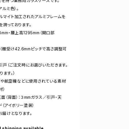
性を持つ業務用ガラスケースです。
アルミ色）。
ルマイト加工されたアルミフレームを
を誇っております。
28mm・腰上高1295mm（開口部
（棚受け42.6mmピッチで高さ調整可
引戸（ご注文時にお選びいただきます。
ります。）
車両や航空機などに使用されている素材
材）
正面（背面）：３mmガラス／引戸・天
ド（アイボリー塗装）
お届けとなります。
l shipping available