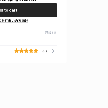
d to cart
にお住まいの方向け
通報する
(5)