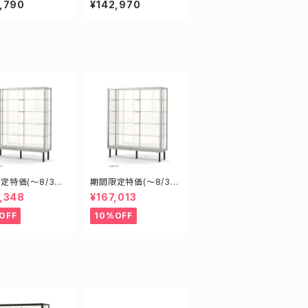
,790
¥142,970
ショーケース
ケース ショーケース
定特価(～8/31)
期間限定特価(～8/31)
08S W900D6
H18605S W1800D6
,348
¥167,013
1800mm 新型業
00H1500mm 新型業
ラスケース ショ
務用ガラスケース ショ
OFF
10%OFF
ス
ーケース