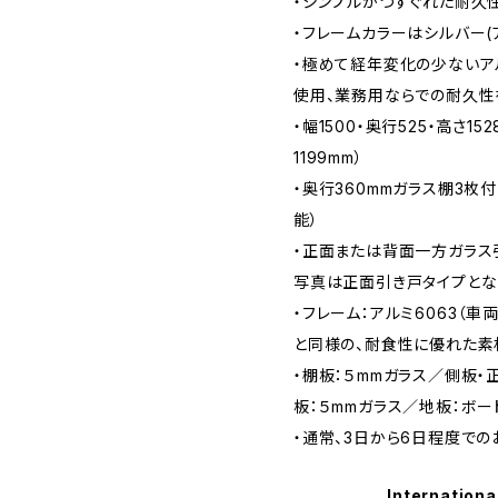
・シンプルかつすぐれた耐久
・フレームカラーはシルバー(
・極めて経年変化の少ないア
使用、業務用ならでの耐久性
・幅1500・奥行525・高さ15
1199mm）
・奥行360mmガラス棚3枚付
能）
・正面または背面一方ガラス
写真は正面引き戸タイプとな
・フレーム：アルミ6063（
と同様の、耐食性に優れた素
・棚板：５mmガラス／側板・
板：５mmガラス／地板：ボー
・通常、3日から6日程度での
Internationa