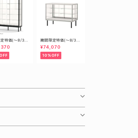
定特価(～8/31)
期間限定特価(～8/31)
08B W1800D6
H09450S W900D45
,370
¥74,070
1800mm 新型
0H900mm 新型業務
ガラスケース シ
用ガラスケース ショー
OFF
10%OFF
ケース
ケース