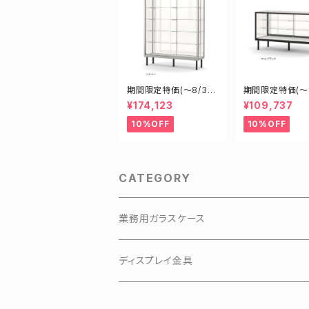
期間限定特価(～8/31)
期間限定特価(～8
H15608S W1500D6
H15450B W15
¥174,123
¥109,737
00H1800mm 新型業
0H900mm 新
務用ガラスケース ショ
用ガラスケース 
10%OFF
10%OFF
ーケース
ケース
CATEGORY
業務用ガラスケース
KKKアルミアップケース
ディスプレイ金具
3Hガラスショーケース
有孔ボードフック