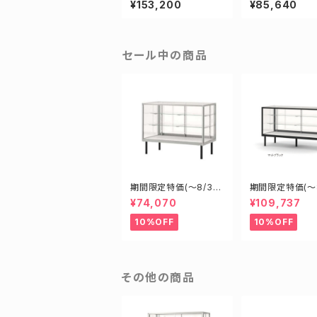
¥153,200
¥85,640
業務用傾斜ガラスケー
ース ショーケー
ス ショーケース
セール中の商品
期間限定特価(～8/31)
期間限定特価(～8
H09450S W900D45
H15450B W15
¥74,070
¥109,737
0H900mm 新型業務
0H900mm 新
用ガラスケース ショー
用ガラスケース 
10%OFF
10%OFF
ケース
ケース
その他の商品