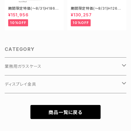
期間限定特価(～8/31)H18602
期間限定特価(～8/31)H12605
B W1800D600H1200mm 新
B W1200D600H1500mm 新
¥151,956
¥130,257
型業務用ガラスケース ショーケ
型業務用ガラスケース ショーケ
ース
ース
10%OFF
10%OFF
CATEGORY
業務用ガラスケース
KKKアルミアップケース
ディスプレイ金具
3Hガラスショーケース
有孔ボードフック
商品一覧に戻る
カラーフレーム3Hガラスショーケース