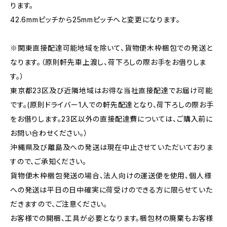
ります。
42.6mmピッチから25mmピッチへと変更になります。
※関東直接配達可能地域を除いて、貨物便木枠梱包での発送と
なります。（原則軒先車上渡し、荷下ろしの際お手をお借りしま
す。）
東京都23区及び近隣地域はお得な当社直接配達でお届け可能
です。(原則ドライバー1人での軒先配達となり、荷下ろしの際お手
をお借りします。23区以外の直接配達費については、ご購入前に
お問い合わせください。）
沖縄県及び離島及への発送は現在中止させていただいておりま
すので、ご承知ください。
貨物便木枠梱包発送の場合、法人向けの運送便を使用、個人様
への発送は平日の日中確実に荷受けのできる方に限らせていた
だきますので、ご注意ください。
お客様での開梱、工具が必要となります。梱包材の廃棄もお客様