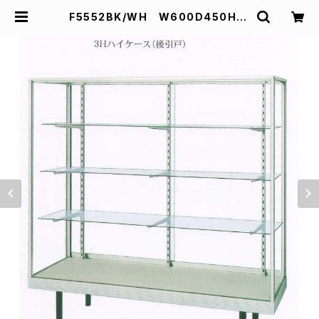
F5552BK/WH W600D450H18
33mm業務用ガラスケース ショーケ
ース | スズキ陳列ケース